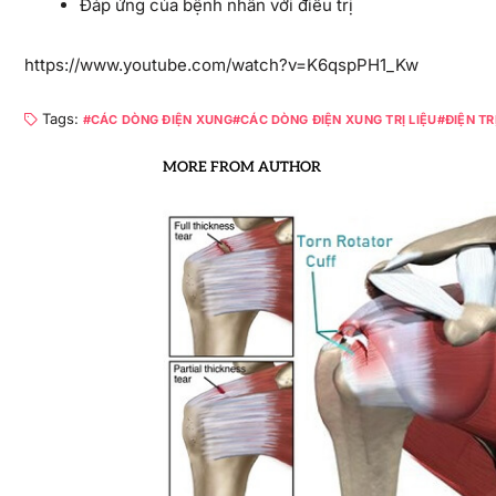
Đáp ứng của bệnh nhân với điều trị
https://www.youtube.com/watch?v=K6qspPH1_Kw
Tags:
CÁC DÒNG ĐIỆN XUNG
CÁC DÒNG ĐIỆN XUNG TRỊ LIỆU
ĐIỆN TR
MORE FROM AUTHOR