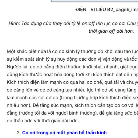
ĐIỆN TRỊ LIỆU B2_page6_im
Hình: Tác dụng của thay đổi tỷ lệ on:off lên lực co cơ. Ch
thời gian off dài hơn.
Một khác biệt nữa là co cơ sinh lý thường có khởi đầu tạo lự
sự kiểm soát sinh lý sự huy động các đơn vị vận động và tốc
Ngược lại, co cơ bằng điện thường khởi phát nhanh, giật cục 
cùng kích thước hoạt hóa đồng thời khi kích thích đạt đến 
Kích thích điện làm mạnh cơ qua hai cơ chế, quá tải và chuyên
cơ càng lớn và co cơ càng tạo nhiều lực thì cơ sẽ càng tăng
làm mạnh các sợi cơ co (trong trường hợp kích thích điện sẽ 
nhiều hơn). Để tăng sức mạnh, kích thích cần tạo co cơ với l
đẳng trường tối đa với người bình thường). để gia tăng sức b
co thấp hơn với thời gian dài hơn.
Co cơ trong cơ mất phân bố thần kinh