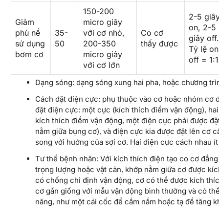
150-200
2-5 giâ
Giảm
micro giây
on, 2-5
phù nề
35-
với cơ nhỏ,
Co cơ
giây off.
sử dụng
50
200-350
thấy được
Tỷ lệ on
bơm cơ
micro giây
off = 1:1
với cơ lớn
Dạng sóng: dạng sóng xung hai pha, hoặc chương trình
Cách đặt điện cực: phụ thuộc vào cơ hoặc nhóm cơ đ
đặt điện cực: một cực (kích thích điểm vận động), hai
kích thích điểm vận động, một điện cực phải được đặ
nằm giữa bụng cơ), và điện cực kia được đặt lên cơ c
song với hướng của sợi cơ. Hai điện cực cách nhau ít
Tư thế bệnh nhân: Với kích thích điện tạo co cơ đẳng
trọng lượng hoặc vật cản, khớp nằm giữa cơ được kích 
có chống chỉ định vận động, cơ có thể được kích thí
cơ gần giống với mẫu vận động bình thường và có th
năng, như một cái cốc để cầm nắm hoặc tạ để tăng kh