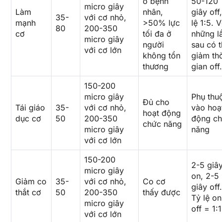
ở bệnh
50-120
micro giây
Làm
nhân,
giây off,
35-
với cơ nhỏ,
mạnh
>50% lực
lệ 1:5. V
80
200-350
cơ
tối đa ở
những l
micro giây
người
sau có t
với cơ lớn
không tổn
giảm thờ
thương
gian off.
150-200
micro giây
Phụ thu
Đủ cho
Tái giáo
35-
với cơ nhỏ,
vào hoạ
hoạt động
dục cơ
50
200-350
động c
chức năng
micro giây
năng
với cơ lớn
150-200
2-5 giâ
micro giây
on, 2-5
Giảm co
35-
với cơ nhỏ,
Co cơ
giây off.
thắt cơ
50
200-350
thấy được
Tỷ lệ on
micro giây
off = 1:1
với cơ lớn