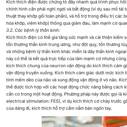
Kích thích điện được chứng tỏ đẩy nhanh quá trình phục hồi
chỉnh hình cần phải nghỉ ngơi và bất động (ví dụ sau mổ tái
thuật thay khớp gối toàn phần), và hỗ trợ trong điều trị các
hóa khớp, viêm khớp) thông qua giảm đau, làm mạnh cơ quan
3.2. Các bệnh lý thần kinh:
Kích thích điện có thể gia tăng sức mạnh và cải thiện kiểm
tổn thương thần kinh trung ương, như đột quỵ, tổn thương tủ
và những bệnh lý thần kinh khác miễn là dây thần kinh ngoạ
này có thể là kết quả trực tiếp của làm mạnh cơ nhưng cũng 
kích thích chung của neurron vận động do kích thích cảm gi
vận động truyền xuống. Kích thích cảm giác dưới mức kích t
tính mềm dẻo của não và xung động vận động ở vỏ não. Kích
thể được tích hợp với các hoạt động chức năng bằng cách kí
cần co trong một hoạt động. Phương pháp này được gọi là kí
electrical stimulation: FES), ví dụ kích thích cơ chày trước 
của dáng đi, kích thích hỗ trợ cầm nắm bàn ngón tay.