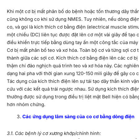
Khi một cơ bị mất phân bố do bệnh hoặc tổn thương dây thần
cũng không co khi sử dụng NMES. Tuy nhiên, nếu dòng điện
co, và gọi là kích thích cơ bằng điện (electrical muscle sti
một chiều (DC) liên tục được đặt lên cơ một vài giây để tạo 
điều khiển trực tiếp bằng dùng tay ấn một công tắc của máy 
Cơ bị mất phân bố teo và xơ hóa. Toàn bộ cơ và từng sợi cơ 
thành giữa các sợi cơ. Kích thích cơ bằng điện lên các cơ 
thậm chí đảo nghịch quá trình teo và xơ hóa này. Các nghiê
dạng hai pha với thời gian xung 120-150 mili giây để gây co 
Tác dụng của kích thích điện lên sự tái tạo dây thần kinh 
cứu với các kết quả trái ngược nhau. Sử dụng kích thích đi
thường được sử dụng trong điều trị liệt mặt Bell hiện có bằ
hơn nhóm chứng.
Các ứng dụng lâm sàng của co cơ bằng dòng điện
3.1. Các bệnh lý cơ xương khớp/chỉnh hình: