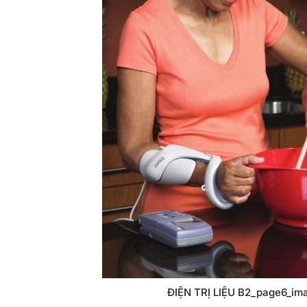
ĐIỆN TRỊ LIỆU B2_page6_im