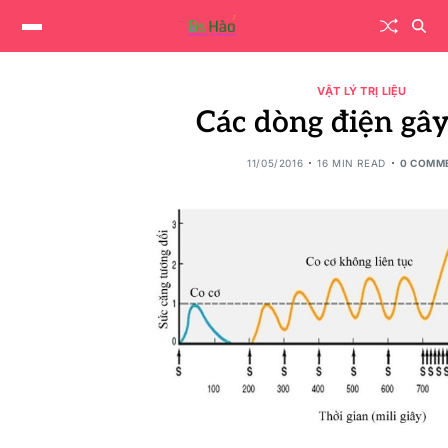
VẬT LÝ TRỊ LIỆU
Các dòng điện gây
11/05/2016
16 MIN READ
0 COMM