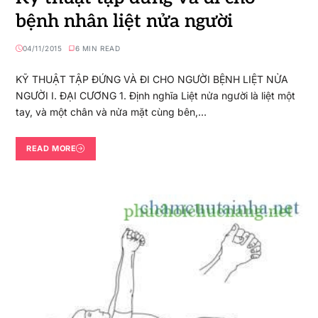
bệnh nhân liệt nửa người
04/11/2015
6 MIN READ
KỸ THUẬT TẬP ĐỨNG VÀ ĐI CHO NGƯỜI BỆNH LIỆT NỬA
NGƯỜI I. ĐẠI CƯƠNG 1. Định nghĩa Liệt nửa người là liệt một
tay, và một chân và nửa mặt cùng bên,…
READ MORE