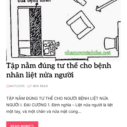
Tập nằm đúng tư thế cho bệnh
nhân liệt nửa người
04/11/2015
7 MIN READ
TẬP NẰM ĐÚNG TƯ THẾ CHO NGƯỜI BỆNH LIỆT NỬA
NGƯỜI I. ĐẠI CƯƠNG 1. Định nghĩa – Liệt nửa người là liệt
một tay, và một chân và nửa mặt cùng…
READ MORE