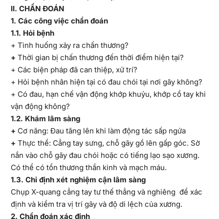
II
. CHẨN ĐOÁN
1
. Các công việc chẩn đoán
1
.1. Hỏi bệnh
+ Tình huống xảy ra chấn thương?
+
Thời gian bị chấn thương đến thời điểm hiện tại?
+ Các biện pháp đã can thiệp, xử trí?
+ Hỏi bệnh nhân hiện tại có đau chói tại nơi gãy không?
+ Có đau, hạn chế vận động khớp khuỷu, khớp cổ tay khi
vận động không?
1
.2. Khám lâm sàng
+
Cơ năng: Đau tăng lên khi làm động tác sấp ngửa
+
Thực thể: Cẳng tay sưng, chỗ gãy gồ lên gấp góc. Sờ
nắn vào chỗ gãy đau chói hoặc có tiếng lạo sạo xương.
Có thể có tổn thương thần kinh và mạch máu.
1
.3. Chỉ định xét nghiệm cận lâm sàng
Chụp X-quang cẳng tay tư thế thẳng và nghiêng để xác
định và kiểm tra vị trí gãy và độ di lệch của xương.
2
. Chẩn đoán xác định