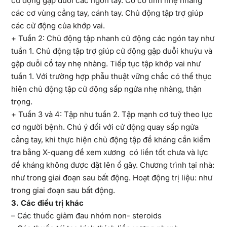
cử động gập duỗi các ngón tay. Co cơ tĩnh nhẹ nhàng
các cơ vùng cẳng tay, cánh tay. Chủ động tập trợ giúp
các cử động của khớp vai.
+ Tuần 2: Chủ động tập nhanh cử động các ngón tay như
tuần 1. Chủ động tập trợ giúp cử động gập duỗi khuỷu và
gập duỗi cổ tay nhẹ nhàng. Tiếp tục tập khớp vai như
tuần 1. Với trường hợp phẫu thuật vững chắc có thể thực
hiện chủ động tập cử động sấp ngửa nhẹ nhàng, thận
trọng.
+ Tuần 3 và 4: Tập như tuần 2. Tập mạnh cơ tuỳ theo lực
cơ người bệnh. Chú ý đối với cử động quay sấp ngửa
cẳng tay, khi thực hiện chủ động tập đề kháng cần kiểm
tra bằng X-quang để xem xương có liền tốt chưa và lực
đề kháng không được đặt lên ổ gãy. Chương trình tại nhà:
như trong giai đoạn sau bất động. Hoạt động trị liệu: như
trong giai đoạn sau bất động.
3
. Các điều trị khác
– Các thuốc giảm đau nhóm non- steroids