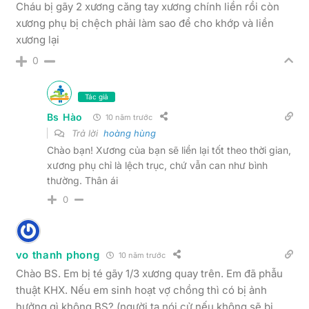
Cháu bị gãy 2 xương căng tay xương chính liền rồi còn
xương phụ bị chệch phải làm sao để cho khớp và liền
xương lại
0
Tác giả
Bs Hào
10 năm trước
Trả lời
hoàng hùng
Chào bạn! Xương của bạn sẽ liền lại tốt theo thời gian,
xương phụ chỉ là lệch trục, chứ vẫn can như bình
thường. Thân ái
0
vo thanh phong
10 năm trước
Chào BS. Em bị té gãy 1/3 xương quay trên. Em đã phẫu
thuật KHX. Nếu em sinh hoạt vợ chồng thì có bị ảnh
hưởng gì không BS? (người ta nói cử nếu không sẽ bị