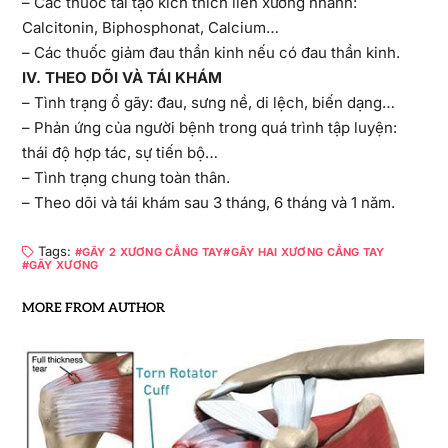
– Các thuốc tái tạo kích thích liền xương nhanh:
Calcitonin, Biphosphonat, Calcium…
– Các thuốc giảm đau thần kinh nếu có đau thần kinh.
I
V
. THEO DÕI VÀ TÁI KHÁM
– Tình trạng ổ gãy: đau, sưng nề, di lệch, biến dạng…
– Phản ứng của người bệnh trong quá trình tập luyện:
thái độ hợp tác, sự tiến bộ…
– Tình trạng chung toàn thân.
– Theo dõi và tái khám sau 3 tháng, 6 tháng và 1 năm.
Tags:
GÃY 2 XƯƠNG CẲNG TAY
GÃY HAI XƯƠNG CẲNG TAY
GÃY XƯƠNG
MORE FROM AUTHOR