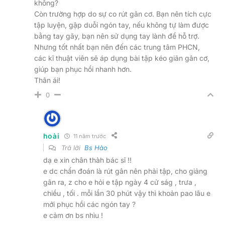
không?
Còn trường hợp do sự co rút gân cơ. Bạn nên tích cực
tập luyện, gập duỗi ngón tay, nếu không tự làm được
bằng tay gãy, bạn nên sử dụng tay lành để hỗ trợ.
Nhưng tốt nhất bạn nên đến các trung tâm PHCN,
các kĩ thuật viên sẽ áp dụng bài tập kéo giãn gân cơ,
giúp bạn phục hồi nhanh hơn.
Thân ái!
0
hoài
11 năm trước
Trả lời
Bs Hào
dạ e xin chân thàh bác sĩ !!
e dc chẩn đoán là rút gân nên phải tập, cho giảng
gân ra, z cho e hỏi e tập ngày 4 cử ság , trưa ,
chiều , tối . mỗi lần 30 phút vậy thì khoản pao lâu e
mới phục hồi các ngón tay ?
e cảm ơn bs nhìu !