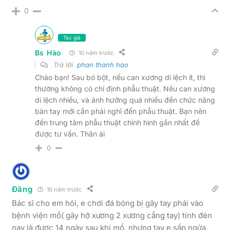
0
Tác giả
Bs Hào
10 năm trước
Trả lời
phan thanh hao
Chào bạn! Sau bó bột, nếu can xương di lệch ít, thì
thường không có chỉ định phẫu thuật. Nếu can xương
di lệch nhiều, và ảnh hưởng quá nhiều đến chức năng
bàn tay mới cần phải nghĩ đến phẫu thuật. Bạn nên
đến trung tâm phẫu thuật chỉnh hình gần nhất để
được tư vấn. Thân ái
0
Đăng
10 năm trước
Bác sĩ cho em hỏi, e chơi đá bóng bị gãy tay phải vào
bệnh viện mổ( gãy hở xương 2 xương cẳng tay) tính đén
nay là được 14 ngày sau khi mổ, nhưng tay e sấp ngửa