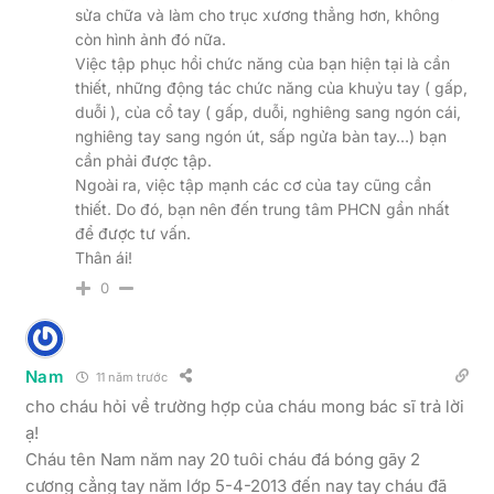
sửa chữa và làm cho trục xương thẳng hơn, không
còn hình ảnh đó nữa.
Việc tập phục hồi chức năng của bạn hiện tại là cần
thiết, những động tác chức năng của khuỷu tay ( gấp,
duỗi ), của cổ tay ( gấp, duỗi, nghiêng sang ngón cái,
nghiêng tay sang ngón út, sấp ngửa bàn tay…) bạn
cần phải được tập.
Ngoài ra, việc tập mạnh các cơ của tay cũng cần
thiết. Do đó, bạn nên đến trung tâm PHCN gần nhất
để được tư vấn.
Thân ái!
0
Nam
11 năm trước
cho cháu hỏi về trường hợp của cháu mong bác sĩ trả lời
ạ!
Cháu tên Nam năm nay 20 tuôi cháu đá bóng gãy 2
cương cẳng tay năm lớp 5-4-2013 đến nay tay cháu đã