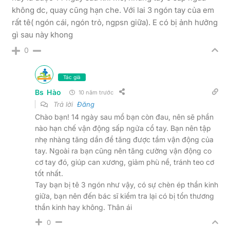
không dc, quay cũng hạn che. Với lai 3 ngón tay của em
rất tê( ngón cái, ngón trỏ, ngpsn giữa). E có bị ảnh hưởng
gì sau này khong
0
Tác giả
Bs Hào
10 năm trước
Trả lời
Đăng
Chào bạn! 14 ngày sau mổ bạn còn đau, nên sẽ phần
nào hạn chế vận động sấp ngửa cổ tay. Bạn nên tập
nhẹ nhàng tăng dần để tăng được tầm vận động của
tay. Ngoài ra bạn cũng nên tăng cường vận động co
cơ tay đó, giúp can xương, giảm phù nề, tránh teo cơ
tốt nhất.
Tay bạn bị tê 3 ngón như vậy, có sự chèn ép thần kinh
giữa, bạn nên đến bác sĩ kiểm tra lại có bị tổn thương
thần kinh hay không. Thân ái
0