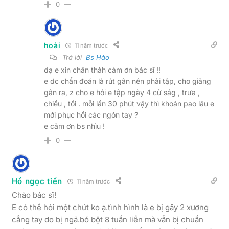
0
hoài
11 năm trước
Trả lời
Bs Hào
dạ e xin chân thàh cảm ơn bác sĩ !!
e dc chẩn đoán là rút gân nên phải tập, cho giảng
gân ra, z cho e hỏi e tập ngày 4 cử ság , trưa ,
chiều , tối . mỗi lần 30 phút vậy thì khoản pao lâu e
mới phục hồi các ngón tay ?
e cảm ơn bs nhìu !
0
Hồ ngọc tiến
11 năm trước
Chào bác sĩ!
E có thể hỏi một chút ko ạ.tình hình là e bị gãy 2 xương
cẳng tay do bị ngã.bó bột 8 tuần liền mà vẫn bị chuẩn