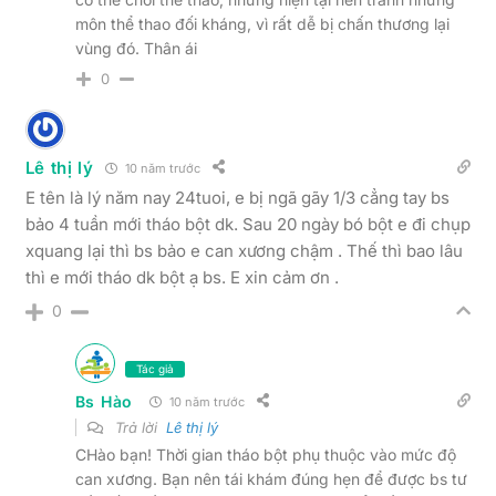
môn thể thao đối kháng, vì rất dễ bị chấn thương lại
vùng đó. Thân ái
0
Lê thị lý
10 năm trước
E tên là lý năm nay 24tuoi, e bị ngã gãy 1/3 cẳng tay bs
bảo 4 tuần mới tháo bột dk. Sau 20 ngày bó bột e đi chụp
xquang lại thì bs bảo e can xương chậm . Thế thì bao lâu
thì e mới tháo dk bột ạ bs. E xin cảm ơn .
0
Tác giả
Bs Hào
10 năm trước
Trả lời
Lê thị lý
CHào bạn! Thời gian tháo bột phụ thuộc vào mức độ
can xương. Bạn nên tái khám đúng hẹn để được bs tư