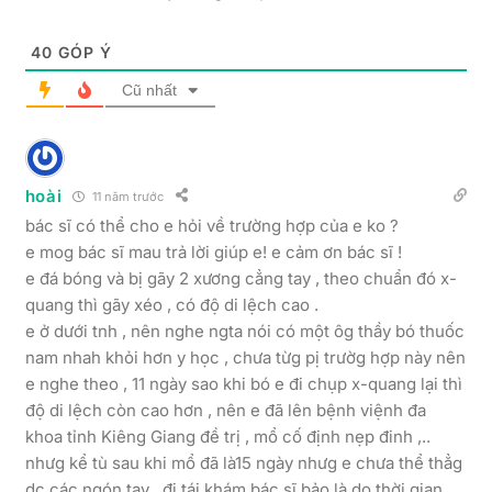
40
GÓP Ý
Cũ nhất
hoài
11 năm trước
bác sĩ có thể cho e hỏi về trường hợp của e ko ?
e mog bác sĩ mau trả lời giúp e! e cảm ơn bác sĩ !
e đá bóng và bị gãy 2 xương cẳng tay , theo chuẩn đó x-
quang thì gãy xéo , có độ di lệch cao .
e ở dưới tnh , nên nghe ngta nói có một ôg thầy bó thuốc
nam nhah khỏi hơn y học , chưa từg pị trườg hợp này nên
e nghe theo , 11 ngày sao khi bó e đi chụp x-quang lại thì
độ di lệch còn cao hơn , nên e đã lên bệnh việnh đa
khoa tỉnh Kiêng Giang đề trị , mổ cố định nẹp đinh ,..
nhưg kể tù sau khi mổ đã là15 ngày nhưg e chưa thể thẳg
dc các ngón tay . đi tái khám bác sĩ bảo là do thời gian