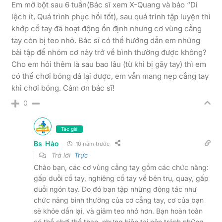
Em mở bột sau 6 tuần(Bác sĩ xem X-Quang và bảo “Di
lệch ít, Quá trình phục hồi tốt), sau quá trình tập luyện thì
khớp cổ tay đã hoạt động ổn định nhưng cơ vùng cẳng
tay còn bị teo nhỏ. Bác sĩ có thể hướng dẫn em những
bài tập để nhóm cơ này trở về bình thường được không?
Cho em hỏi thêm là sau bao lâu (từ khi bị gãy tay) thì em
có thể chơi bóng đá lại được, em vẫn mang nẹp cẳng tay
khi chơi bóng. Cám ơn bác sĩ!
0
Tác giả
Bs Hào
10 năm trước
Trả lời
Trực
Chào bạn, các cơ vùng cẳng tay gồm các chức năng:
gấp duỗi cổ tay, nghiêng cổ tay về bên trụ, quay, gấp
duỗi ngón tay. Do đó bạn tập những động tác như
chức năng bình thường của cơ cẳng tay, cơ của bạn
sẽ khỏe dần lại, và giảm teo nhỏ hơn. Bạn hoàn toàn
có thể chơi thể thao, nhưng hiện tại nên tránh những