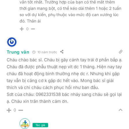
vấn tốt nhất. Trường hợp của bạn có thể mất thêm
thời gian mang bột, có thể kéo dài thêm 1 hoặc 2 tuần
so với dự kiến, phụ thuộc vào mức độ can xương lúc
đó. Thân ái
0
Trung văn
10 năm trước
Cháu chào bác sĩ. Cháu bị gãy cánh tay trái ở phần bắp ạ.
Cháu đã được phẫu thuật nẹp vit dc 1 tháng. Hiện nay tay
cháu đã hoạt động bình thường nhẹ dc r. Nhưng khi gập
tay vẫn bị căng cơ k gập dc hết vào. Mong bác sĩ giải
thích và chỉ cháu cách phục hồi như ban đầu.
Sdt của cháu: 0962331538 bác nháy sang cháu sẽ gọi lại
ạ. Cháu xin trân thành cảm ơn.
0
Tác giả