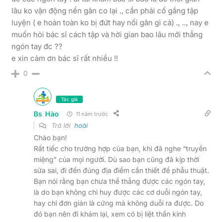
lâu ko vận động nển gân co lại ., cần phải cố gắng tập
luyện ( e hoàn toàn ko bị đứt hay nối gân gì cả) ., .., nay e
muốn hỏi bác sĩ cách tập và hời gian bao lâu mới thẳng
ngón tay đc ??
e xin cảm ơn bác sĩ rất nhiều !!
0
Tác giả
Bs Hào
11 năm trước
Trả lời
hoài
Chào bạn!
Rất tiếc cho trường hợp của bạn, khi đã nghe “truyền
miệng” của mọi người. Dù sao bạn cũng đã kịp thời
sửa sai, đi đến đúng địa điểm cần thiết để phẫu thuật.
Bạn nói rằng bạn chưa thể thẳng được các ngón tay,
là do bạn không chỉ huy được các cơ duỗi ngón tay,
hay chỉ đơn giản là cứng mà không duỗi ra được. Do
đó bạn nên đi khám lại, xem có bị liệt thần kinh