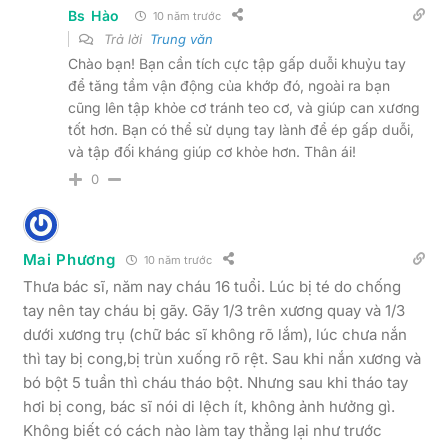
Bs Hào
10 năm trước
Trả lời
Trung văn
Chào bạn! Bạn cần tích cực tập gấp duỗi khuỷu tay
để tăng tầm vận động của khớp đó, ngoài ra bạn
cũng lên tập khỏe cơ tránh teo cơ, và giúp can xương
tốt hơn. Bạn có thể sử dụng tay lành để ép gấp duỗi,
và tập đối kháng giúp cơ khỏe hơn. Thân ái!
0
Mai Phương
10 năm trước
Thưa bác sĩ, năm nay cháu 16 tuổi. Lúc bị té do chống
tay nên tay cháu bị gãy. Gãy 1/3 trên xương quay và 1/3
dưới xương trụ (chữ bác sĩ không rõ lắm), lúc chưa nắn
thì tay bị cong,bị trùn xuống rõ rệt. Sau khi nắn xương và
bó bột 5 tuần thì cháu tháo bột. Nhưng sau khi tháo tay
hơi bị cong, bác sĩ nói di lệch ít, không ảnh hưởng gì.
Không biết có cách nào làm tay thẳng lại như trước