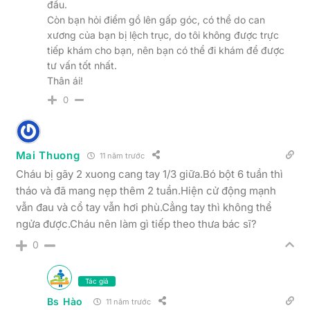
đầu.
Còn bạn hỏi điểm gồ lên gấp góc, có thể do can
xương của bạn bị lệch trục, do tôi không được trực
tiếp khám cho bạn, nên bạn có thể đi khám để được
tư vấn tốt nhất.
Thân ái!
0
Mai Thuong
11 năm trước
Cháu bị gãy 2 xuong cang tay 1/3 giữa.Bó bột 6 tuần thì
tháo và đã mang nẹp thêm 2 tuần.Hiện cử động mạnh
vẫn đau và cổ tay vẫn hơi phù.Cẳng tay thì không thể
ngửa được.Cháu nên làm gì tiếp theo thưa bác sĩ?
0
Tác giả
Bs Hào
11 năm trước