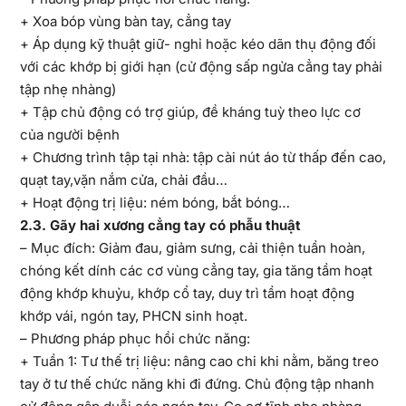
+ Xoa bóp vùng bàn tay, cẳng tay
+ Áp dụng kỹ thuật giữ- nghỉ hoặc kéo dãn thụ động đối
với các khớp bị giới hạn (cử động sấp ngửa cẳng tay phải
tập nhẹ nhàng)
+ Tập chủ động có trợ giúp, đề kháng tuỳ theo lực cơ
của người bệnh
+ Chương trình tập tại nhà: tập cài nút áo từ thấp đến cao,
quạt tay,vặn nắm cửa, chải đầu…
+ Hoạt động trị liệu: ném bóng, bắt bóng…
2
.3. Gãy hai xương cẳng tay có phẫu thuật
– Mục đích: Giảm đau, giảm sưng, cải thiện tuần hoàn,
chóng kết dính các cơ vùng cẳng tay, gia tăng tầm hoạt
động khớp khuỷu, khớp cổ tay, duy trì tầm hoạt động
khớp vái, ngón tay, PHCN sinh hoạt.
– Phương pháp phục hồi chức năng:
+ Tuần 1: Tư thế trị liệu: nâng cao chi khi nằm, băng treo
tay ở tư thế chức năng khi đi đứng. Chủ động tập nhanh