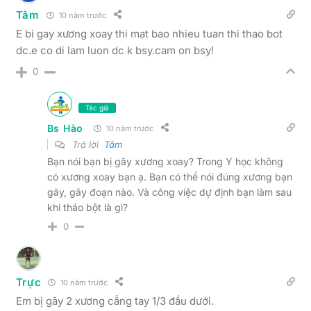
Tâm
10 năm trước
E bi gay xương xoay thi mat bao nhieu tuan thi thao bot
dc.e co di lam luon dc k bsy.cam on bsy!
0
Tác giả
Bs Hào
10 năm trước
Trả lời
Tâm
Bạn nói bạn bị gãy xương xoay? Trong Y học không
có xương xoay bạn ạ. Bạn có thể nói đúng xương bạn
gãy, gãy đoạn nào. Và công việc dự định bạn làm sau
khi tháo bột là gì?
0
Trực
10 năm trước
Em bị gãy 2 xương cẳng tay 1/3 đầu dưới.