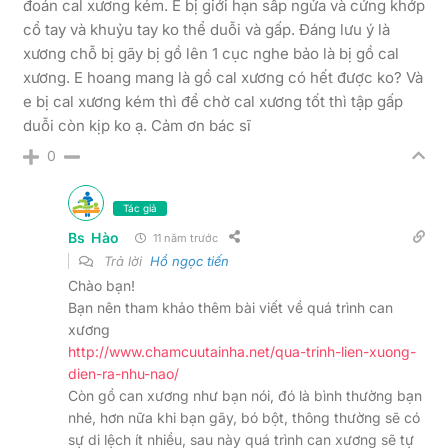
đoán cal xương kém. E bị giới hạn sấp ngửa và cứng khớp
cổ tay và khuỷu tay ko thể duỗi và gấp. Đáng lưu ý là
xương chỗ bị gãy bị gồ lên 1 cục nghe bảo là bị gồ cal
xương. E hoang mang là gồ cal xương có hết được ko? Và
e bị cal xương kém thì để chờ cal xương tốt thì tập gấp
duỗi còn kịp ko ạ. Cảm ơn bác sĩ
0
Tác giả
Bs Hào
11 năm trước
Trả lời
Hồ ngọc tiến
Chào bạn!
Bạn nên tham khảo thêm bài viết về quá trình can
xương
http://www.chamcuutainha.net/qua-trinh-lien-xuong-
dien-ra-nhu-nao/
Còn gồ can xương như bạn nói, đó là bình thường bạn
nhé, hơn nữa khi bạn gãy, bó bột, thông thường sẽ có
sự di lệch ít nhiều, sau này quá trình can xương sẽ tự