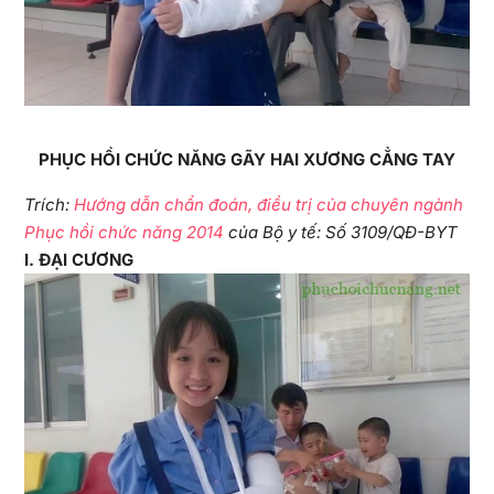
P
HỤC HỒI CHỨC NĂNG GÃY HAI XƯƠNG CẲNG TAY
Trích:
Hướng dẫn chẩn đoán, điều trị của chuyên ngành
Phục hồi chức năng 2014
của Bộ y tế: Số 3109/QĐ-BYT
I
. ĐẠI CƯƠNG