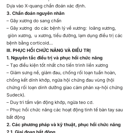
Dựa vào X-quang chẩn đoán xác định.
3
. Chẩn đoán nguyên nhân
– Gãy xương do sang chấn
– Gãy xương do các bệnh lý về xương: loãng xương,
giòn xương, u xương, tiểu đường, lạm dụng điều trị các
bệnh bằng corticoid…
I
I
I
. PHỤC HỒI CHỨC NĂNG VÀ ĐIỀU TRỊ
1
. Nguyên tắc điều trị và phục hồi chức năng
– Tạo điều kiện tốt nhất cho tiến trình liền xương
– Giảm sưng nề, giảm đau, chống rối loạn tuần hoàn,
chống kết dính khớp, ngừa hội chứng đau vùng (hội
chứng rối loạn dinh dưỡng giao cảm phản xạ-hội chứng
Sudeck).
– Duy trì tầm vận động khớp, ngừa teo cơ.
– Phục hồi chức năng các hoạt động tinh tế bàn tay sau
bất động
2
. Các phương pháp và kỹ thuật, phục hồi chức năng
2
.1. Giai đoạn bất động