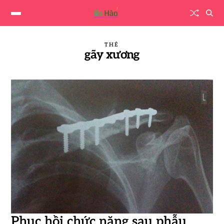
THẺ
gãy xương
Phục hồi chức năng sau phẫu