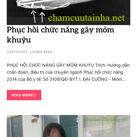
Phục hồi chức năng gãy mỏm
khuỷu
29/10/2014
6 MIN READ
PHỤC HỒI CHỨC NĂNG GÃY MỎM KHUỶU Trích: Hướng dẫn
chẩn đoán, điều trị của chuyên ngành Phục hồi chức năng
2014 của Bộ y tế: Số 3109/QĐ-BYT I. ĐẠI CƯƠNG – Mỏm…
READ MORE