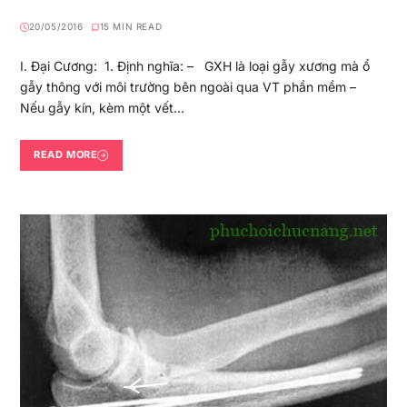
20/05/2016
15 MIN READ
I. Đại Cương: 1. Định nghĩa: – GXH là loại gẫy xương mà ổ
gẫy thông với môi trường bên ngoài qua VT phần mềm –
Nếu gẫy kín, kèm một vết…
READ MORE