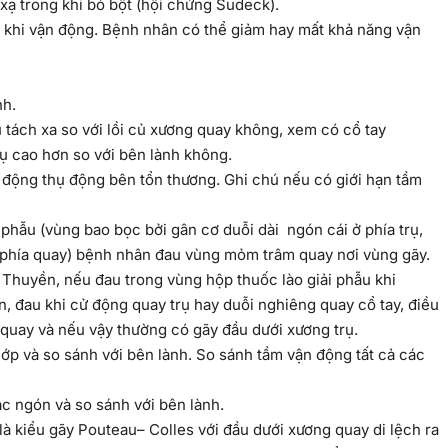
xạ trong khi bó bột (hội chứng Sudeck).
u khi vận động. Bệnh nhân có thể giảm hay mất khả năng vận
nh.
rụ tách xa so với lồi củ xương quay không, xem có cổ tay
rụ cao hơn so với bên lành không.
 động thụ động bên tổn thương. Ghi chú nếu có giới hạn tầm
 phẫu (vùng bao bọc bởi gân cơ duỗi dài ngón cái ở phía trụ,
ở phía quay) bệnh nhân đau vùng mỏm trâm quay nơi vùng gãy.
 Thuyền, nếu đau trong vùng hộp thuốc lào giải phẫu khi
, đau khi cử động quay trụ hay duỗi nghiêng quay cổ tay, điều
củ quay và nếu vậy thường có gãy đầu dưới xương trụ.
ớp và so sánh với bên lành. So sánh tầm vận động tất cả các
c ngón và so sánh với bên lành.
là kiểu gãy Pouteau– Colles với đầu dưới xương quay di lệch ra