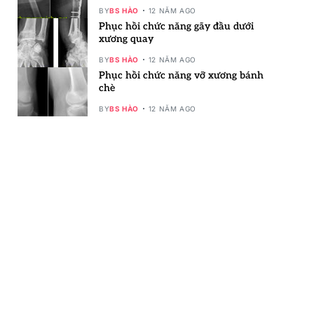
BY
BS HÀO
12 NĂM AGO
Phục hồi chức năng gãy đầu dưới
xương quay
BY
BS HÀO
12 NĂM AGO
Phục hồi chức năng vỡ xương bánh
chè
BY
BS HÀO
12 NĂM AGO