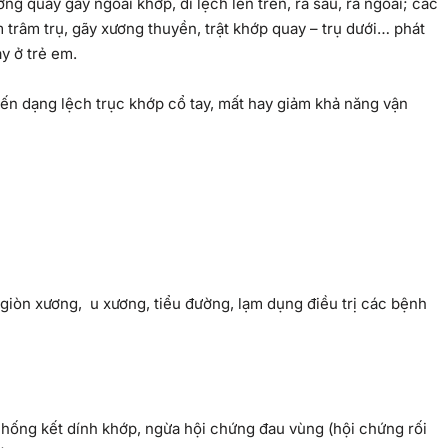
ng quay gãy ngoài khớp, di lệch lên trên, ra sau, ra ngoài; các
trâm trụ, gãy xương thuyền, trật khớp quay – trụ dưới… phát
y ở trẻ em.
iến dạng lệch trục khớp cổ tay, mất hay giảm khả năng vận
iòn xương, u xương, tiểu đường, lạm dụng điều trị các bệnh
chống kết dính khớp, ngừa hội chứng đau vùng (hội chứng rối