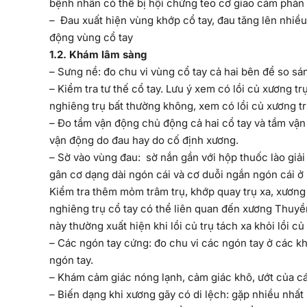
bệnh nhân có thể bị hội chứng teo cơ giao cảm phản 
– Đau xuất hiện vùng khớp cổ tay, đau tăng lên nhiề
động vùng cổ tay
1
.2. Khám lâm sàng
– Sưng nề: đo chu vi vùng cổ tay cả hai bên để so sá
– Kiểm tra tư thế cổ tay. Lưu ý xem có lồi củ xương t
nghiêng trụ bất thường không, xem có lồi củ xương t
– Đo tầm vận động chủ động cả hai cổ tay và tầm vận
vận động do đau hay do cố định xương.
– Sờ vào vùng đau: sờ nắn gần với hộp thuốc lào giải
gân cơ dạng dài ngón cái và cơ duỗi ngắn ngón cái 
Kiểm tra thêm mỏm trâm trụ, khớp quay trụ xa, xương
nghiêng trụ cổ tay có thể liên quan đến xương Thuyền
này thường xuất hiện khi lồi củ trụ tách xa khỏi lồi 
– Các ngón tay cứng: đo chu vi các ngón tay ở các kh
ngón tay.
– Khám cảm giác nóng lạnh, cảm giác khô, ướt của cá
– Biến dạng khi xương gãy có di lệch: gặp nhiều nhất 