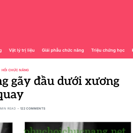
g
Vật lý trị liệu
Giải phẫu chức năng
Triệu chứng học
 HỒI CHỨC NĂNG
ng gãy đầu dưới xương
quay
 MIN READ
122 COMMENTS