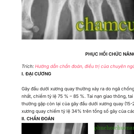
P
HỤC HỒI CHỨC NĂN
Trích:
Hướng dẫn chẩn đoán, điều trị của chuyên ng
I
. ĐẠI CƯƠNG
Gãy đầu dưới xương quay thường xảy ra do ngã chống 
nhất, chiếm tỷ lệ 75 % – 85 %. Tai nạn giao thông, t
thường gặp còn lại của gãy đầu dưới xương quay (15-2
xương quay chiếm tỷ lệ 34% trên tổng số gãy của các 
II
. CHẨN ĐOÁN