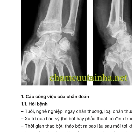
1
. Các công việc của chẩn đoán
1
.1. Hỏi bệnh
– Tuổi, nghề nghiệp, ngày chấn thương, loại chấn thươ
– Xử trí của bác sỹ (bó bột hay phẫu thuật cố định tro
– Thời gian tháo bột: tháo bột ra bao lâu sau mới t