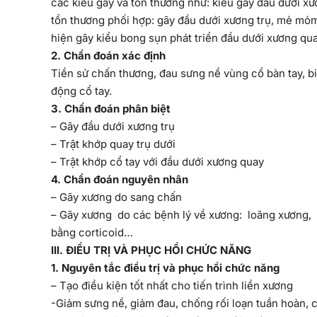
các kiểu gãy và tổn thương như: kiểu gãy đầu dưới xươ
tổn thương phối hợp: gãy đầu dưới xương trụ, mẻ mỏm 
hiện gãy kiểu bong sụn phát triển đầu dưới xương qua
2
. Chẩn đoán xác định
Tiền sử chấn thương, đau sưng nề vùng cổ bàn tay, b
động cổ tay.
3
. Chẩn đoán phân biệt
– Gãy đầu dưới xương trụ
– Trật khớp quay trụ dưới
– Trật khớp cổ tay với đầu dưới xương quay
4
. Chẩn đoán nguyên nhân
– Gãy xương do sang chấn
– Gãy xương do các bệnh lý về xương: loãng xương, g
bằng corticoid…
I
I
I
. ĐIỀU TRỊ VÀ PHỤC HỒI CHỨC NĂNG
1
. Nguyên tắc điều trị và phục hồi chức năng
– Tạo điều kiện tốt nhất cho tiến trình liền xương
-Giảm sưng nề, giảm đau, chống rối loạn tuần hoàn, 