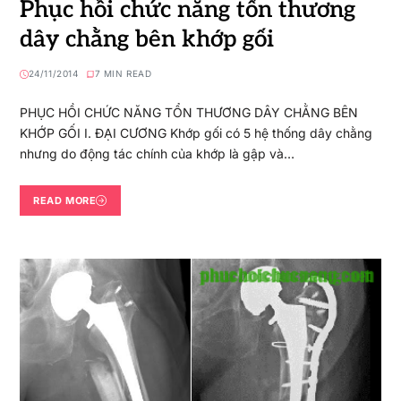
Phục hồi chức năng tổn thương
dây chằng bên khớp gối
24/11/2014
7 MIN READ
PHỤC HỒI CHỨC NĂNG TỔN THƯƠNG DÂY CHẰNG BÊN
KHỚP GỐI I. ĐẠI CƯƠNG Khớp gối có 5 hệ thống dây chằng
nhưng do động tác chính của khớp là gập và…
READ MORE