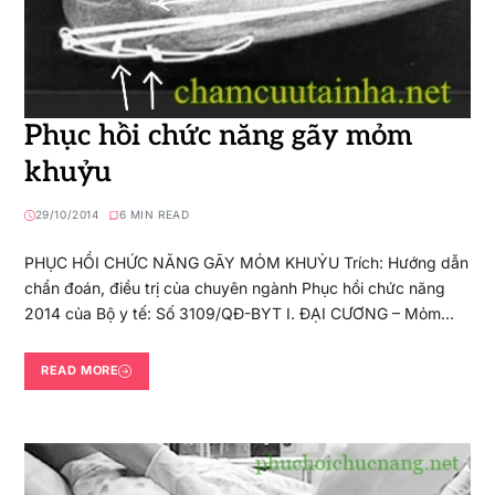
Phục hồi chức năng gãy mỏm
khuỷu
29/10/2014
6 MIN READ
PHỤC HỒI CHỨC NĂNG GÃY MỎM KHUỶU Trích: Hướng dẫn
chẩn đoán, điều trị của chuyên ngành Phục hồi chức năng
2014 của Bộ y tế: Số 3109/QĐ-BYT I. ĐẠI CƯƠNG – Mỏm…
READ MORE