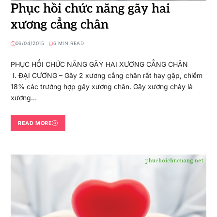
Phục hồi chức năng gãy hai
xương cẳng chân
06/04/2015
6 MIN READ
PHỤC HỒI CHỨC NĂNG GĂY HAI XƯƠNG CẲNG CHÂN
I. ĐẠI CƯƠNG – Găy 2 xương cẳng chân rất hay gặp, chiếm
18% các trường hợp gãy xương chân. Găy xương chày là
xương…
READ MORE