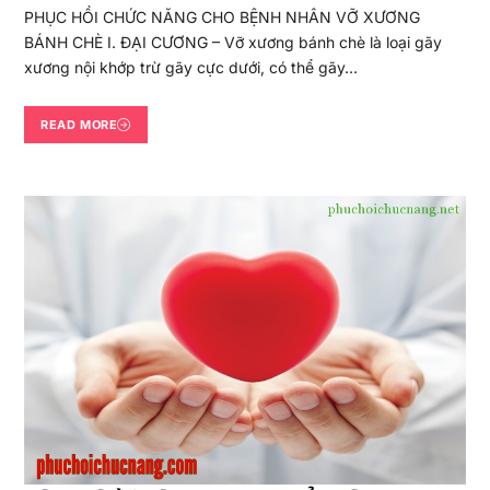
PHỤC HỒI CHỨC NĂNG CHO BỆNH NHÂN VỠ XƯƠNG
BÁNH CHÈ I. ĐẠI CƯƠNG – Vỡ xương bánh chè là loại gãy
xương nội khớp trừ gãy cực dưới, có thể gãy…
READ MORE