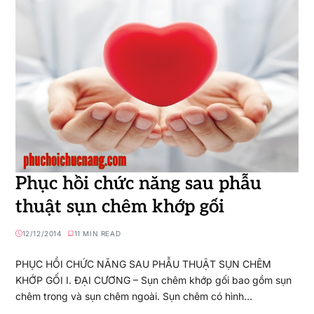
Phục hồi chức năng sau phẫu
thuật sụn chêm khớp gối
12/12/2014
11 MIN READ
PHỤC HỒI CHỨC NĂNG SAU PHẪU THUẬT SỤN CHÊM
KHỚP GỐI I. ĐẠI CƯƠNG – Sụn chêm khớp gối bao gồm sụn
chêm trong và sụn chêm ngoài. Sụn chêm có hình…