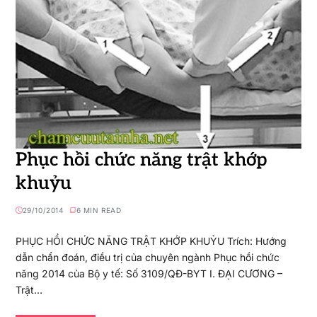
Phục hồi chức năng trật khớp
khuỷu
29/10/2014
6 MIN READ
PHỤC HỒI CHỨC NĂNG TRẬT KHỚP KHUỶU Trích: Hướng
dẫn chẩn đoán, điều trị của chuyên ngành Phục hồi chức
năng 2014 của Bộ y tế: Số 3109/QĐ-BYT I. ĐẠI CƯƠNG –
Trật…