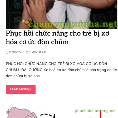
Phục hồi chức năng cho trẻ bị xơ
hóa cơ ức đòn chũm
22/10/2014
11 MIN READ
PHỤC HỒI CHỨC NĂNG CHO TRẺ BỊ XƠ HÓA CƠ ỨC ĐÕN
CHŨM I. ĐẠI CƯƠNG Xơ hoá cơ ức đòn chũm là tình trạng cơ ức
đòn chũm bị xơ hoá…
READ MORE