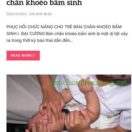
chân khoèo bẩm sinh
22/10/2014
13 MIN READ
PHỤC HỒI CHỨC NĂNG CHO TRẺ BÀN CHÂN KHOÈO BẨM
SINH I. ĐẠI CƯƠNG Bàn chân khoèo bẩm sinh là một dị tật xảy
ra trong thời kỳ bào thai dẫn đến…
READ MORE