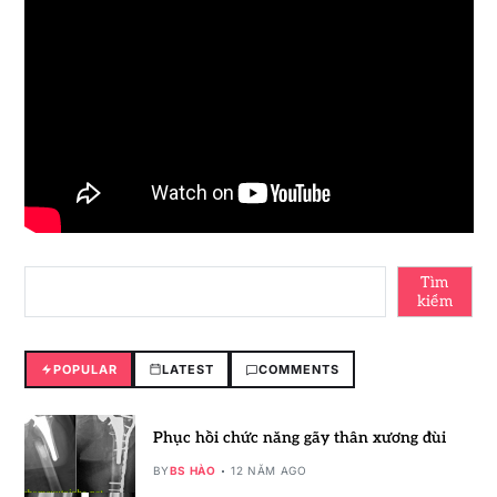
Tìm
kiếm
POPULAR
LATEST
COMMENTS
Phục hồi chức năng gãy thân xương đùi
BY
BS HÀO
12 NĂM AGO