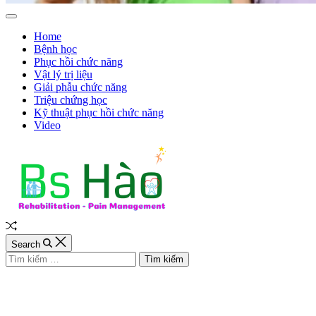
Off
Canvas
Home
Bệnh học
Phục hồi chức năng
Vật lý trị liệu
Giải phẫu chức năng
Triệu chứng học
Kỹ thuật phục hồi chức năng
Video
Random
Article
Search
Tìm
kiếm
cho: