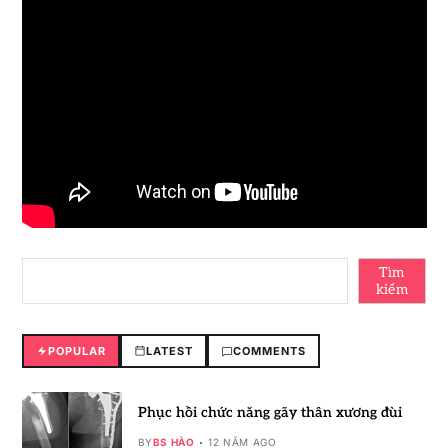
Tìm
kiếm
POPULAR
LATEST
COMMENTS
Phục hồi chức năng gãy thân xương đùi
BY
BS HÀO
12 NĂM AGO