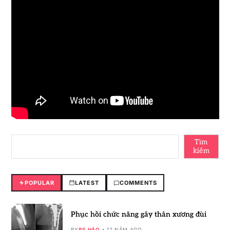
Tìm
kiếm
POPULAR
LATEST
COMMENTS
Phục hồi chức năng gãy thân xương đùi
BY
BS HÀO
12 NĂM AGO