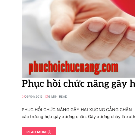
Phục hồi chức năng gãy 
06/04/2015
6 MIN READ
PHỤC HỒI CHỨC NĂNG GĂY HAI XƯƠNG CẲNG CHÂN I. ĐẠ
các trường hợp gãy xương chân. Găy xương chày là xư
READ MORE