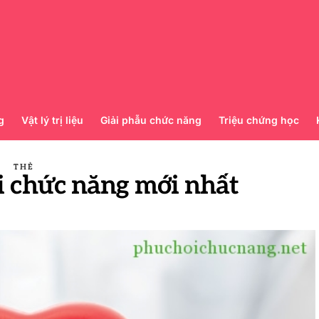
g
Vật lý trị liệu
Giải phẫu chức năng
Triệu chứng học
THẺ
i chức năng mới nhất