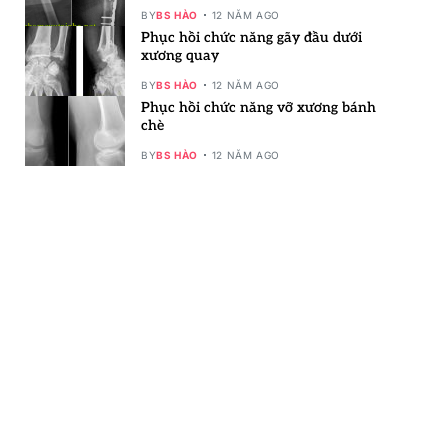
BY
BS HÀO
12 NĂM AGO
Phục hồi chức năng gãy đầu dưới
xương quay
BY
BS HÀO
12 NĂM AGO
Phục hồi chức năng vỡ xương bánh
chè
BY
BS HÀO
12 NĂM AGO