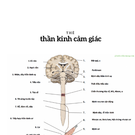
THẺ
thần kinh cảm giác