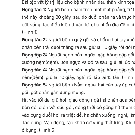
Bài tập vật lý trị liệu cho bệnh nhân đau thần kinh tọa
Động tác 1:
Người bệnh nằm trên một mặt phẳng, từ từ
thế này khoảng 30 giây, sau đó duỗi chân ra và thực 
cột sống, tạo điều kiện thuận lợi cho phần đĩa đệm bị l
(Hình 1)
Động tác 2:
Người bệnh quỳ gối và chống hai tay xuốn
chân bên trái duỗi thẳng ra sau giữ lại 10 giây rồi đổi b
Động tập 3:
Người bệnh nằm ngửa, gập hông gập gối 
xuống nệm(đệm), ưỡn ngực và cổ ra sau, giữ lại lúc nào
Động tác 4:
Người bệnh nằm ngửa, gập hông gập gối 
nệm(đệm), giữ lại 10 giây, nghỉ rồi lặp lại 15 lần. (Hình
Động tác 5:
Người bệnh
Nằm ngửa, hai bàn tay úp xu
gối, gót chân gần đụng mông.
Hít vào tối đa, giữ hơi, giao động ngả hai chân qua b
bên đối diện với đầu gối, đồng thời cố gắng hít thêm 
vào bụng đuổi hơi ra triệt để, hạ chân xuống, nghỉ, làm
Tác dụng: Vận động, tập khớp cơ vùng thắt lưng. Khí
ở bụng. (Hình 5)