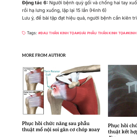
Động tác 6:
Người bệnh quỳ gối và chống hai tay xuố
rồi hạ lưng xuống, lặp lại 15 lần (Hình 6)
Lưu ý, để bài tập đạt hiệu quả, người bệnh cần kiên trì
Tags:
ĐAU THẦN KINH TỌA
GIẢI PHẪU THẦN KINH TỌA
KINH
MORE FROM AUTHOR
Phục hồi chức năng sau phẫu
Phục hồi ch
thuật mổ nội soi gân cơ chóp xoay
thuật kết h