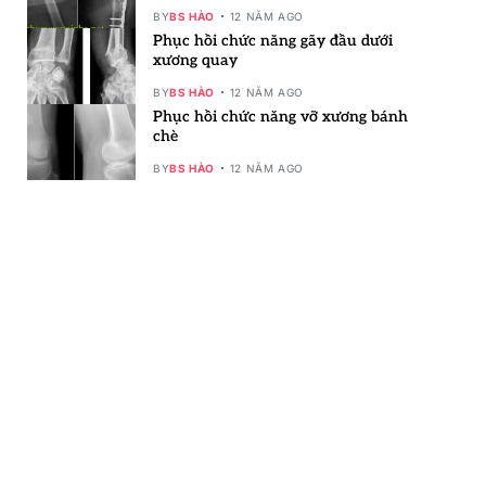
BY
BS HÀO
12 NĂM AGO
Phục hồi chức năng gãy đầu dưới
xương quay
BY
BS HÀO
12 NĂM AGO
Phục hồi chức năng vỡ xương bánh
chè
BY
BS HÀO
12 NĂM AGO