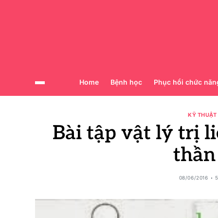
Home
Bệnh học
Phục hồi chức năn
KỸ THUẬT
Bài tập vật lý trị
thần
08/06/2016
5