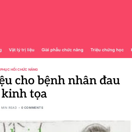
g
Vật lý trị liệu
Giải phẫu chức năng
Triệu chứng học
 PHỤC HỒI CHỨC NĂNG
 liệu cho bệnh nhân đau
 kinh tọa
 MIN READ
0 COMMENTS