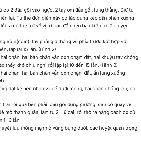
 co 2 đầu gối vào ngực, 2 tay ôm đầu gối, lưng thẳng. Giữ tư
hiện lại. Tư thế đơn giản này có tác dụng kéo dãn phần xương
ồi ra có thể trở về vị trí ban đầu nếu bạn kiên trì tập luyện.
g nệm(đệm), tay phải giơ thẳng về phía trước kết hợp với
ên, lặp lại 15 lần. (Hình 2)
hai chân, hai bàn chân vẫn còn chạm đất, hai khuỷu tay chống
 thấy khó chịu nghỉ rồi lặp lại 10 đến 15 lần. (Hình 3)
hai chân, hai bàn chân vẫn còn chạm đất, ấn lưng xuống
 4)
ống đặt kế bên nhau và để dưới mông, hai chân chống lên, co
ên trái rồi qua bên phải, đầu gối đụng giường, đầu cổ quay về
để mở thanh quản, làm từ 2 – 6 cái, rồi thở ra bằng cách co đùi
 1- 3 lần.
 huyết lưu thông mạnh ở vùng bụng dưới, các huyệt quan trọng