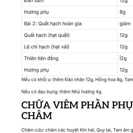
Đan sâm
12g
Hương phụ
8g
Bài 2: Quất hạch hoàn gia
giảm
Quất hạch (hạt quất)
12g
Lệ chi hạch (hạt vải)
12g
Thiên tiên đẳng
Ỉ2g
Hương phụ
12g
Nếu có khối u: thêm Đào nhân 12g, Hồng hoa 8g, Tam 
Nếu có đau bụng: thêm Nhũ hương 4g.
CHỮA VIÊM PHẦN PHỤ
CHÂM
Châm cứu: châm các huyệt Khí hải, Quy lai, Tam âm g