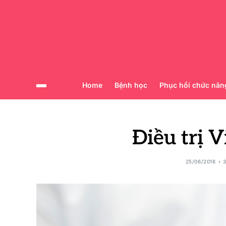
Home
Bệnh học
Phục hồi chức năn
Điều trị 
25/06/2016
3