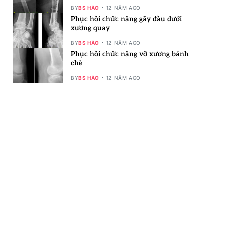
BY
BS HÀO
12 NĂM AGO
Phục hồi chức năng gãy đầu dưới
xương quay
BY
BS HÀO
12 NĂM AGO
Phục hồi chức năng vỡ xương bánh
chè
BY
BS HÀO
12 NĂM AGO