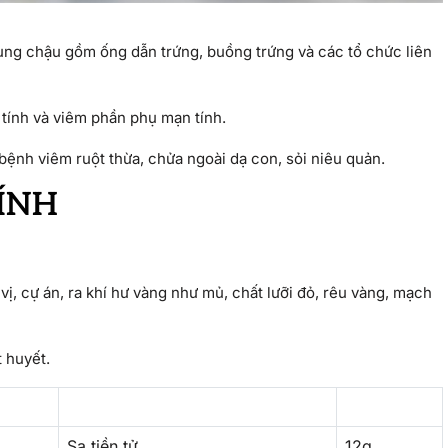
ung chậu gồm ống dẫn trứng, buồng trứng và các tổ chức liên
 tính và viêm phần phụ mạn tính.
bệnh viêm ruột thừa, chửa ngoài dạ con, sỏi niêu quản.
ÍNH
 vị, cự án, ra khí hư vàng như mủ, chất lưỡi đỏ, rêu vàng, mạch
t huyết.
Sa tiền tử
12g