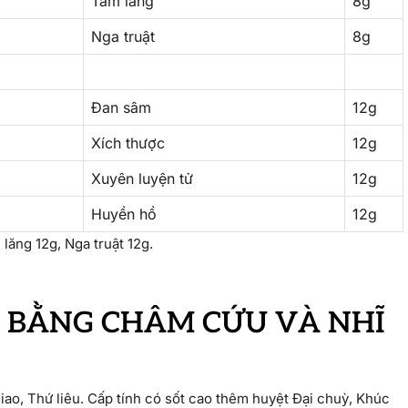
Tam lăng
8g
Nga truật
8g
Đan sâm
12g
Xích thược
12g
Xuyên luyện tử
12g
Huyền hồ
12g
lăng 12g, Nga truật 12g.
 BẰNG CHÂM CỨU VÀ NHĨ
iao, Thứ liêu. Cấp tính có sốt cao thêm huyệt Đại chuỳ, Khúc