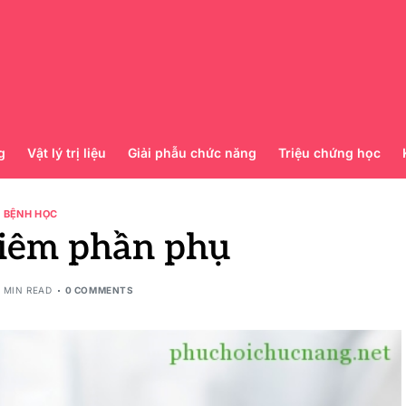
g
Vật lý trị liệu
Giải phẫu chức năng
Triệu chứng học
BỆNH HỌC
Viêm phần phụ
 MIN READ
0 COMMENTS