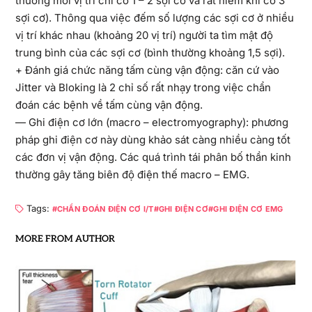
thường mỗi vị trí chỉ có 1 – 2 sợi cơ và rất hiếm khi có 3
sợi cơ). Thông qua việc đếm số lượng các sợi cơ ở nhiều
vị trí khác nhau (khoảng 20 vị trí) người ta tìm mật độ
trung bình của các sợi cơ (bình thường khoảng 1,5 sợi).
+ Đánh giá chức năng tấm cùng vận động: căn cứ vào
Jitter và Bloking là 2 chỉ số rất nhạy trong việc chẩn
đoán các bệnh về tấm cùng vận động.
— Ghi điện cơ lớn (macro – electromyography): phương
pháp ghi điện cơ này dùng khảo sát càng nhiều càng tốt
các đơn vị vận động. Các quá trình tái phân bố thần kinh
thường gây tăng biên độ điện thế macro – EMG.
Tags:
CHẨN ĐOÁN ĐIỆN CƠ I/T
GHI ĐIỆN CƠ
GHI ĐIỆN CƠ EMG
MORE FROM AUTHOR