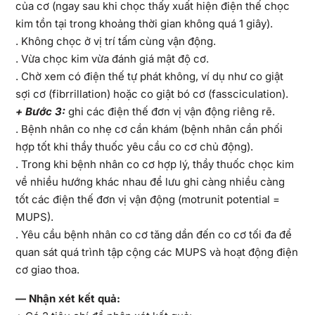
của cơ (ngay sau khi chọc thấy xuất hiện điện thế chọc
kim tồn tại trong khoảng thời gian không quá 1 giây).
. Không chọc ở vị trí tấm cùng vận động.
. Vừa chọc kim vừa đánh giá mật độ cơ.
. Chờ xem có điện thế tự phát không, ví dụ như co giật
sợi cơ (fibrrillation) hoặc co giật bó cơ (fassciculation).
+ Bước 3:
ghi các điện thế đơn vị vận động riêng rẽ.
. Bệnh nhân co nhẹ cơ cần khám (bệnh nhân cần phối
hợp tốt khi thầy thuốc yêu cầu co cơ chủ động).
. Trong khi bệnh nhân co cơ hợp lý, thầy thuốc chọc kim
về nhiều hướng khác nhau để lưu ghi càng nhiều càng
tốt các điện thế đơn vị vận động (motrunit potential =
MUPS).
. Yêu cầu bệnh nhân co cơ tăng dần đến co cơ tối đa để
quan sát quá trình tập cộng các MUPS và hoạt động điện
cơ giao thoa.
— Nhận xét kết quả: