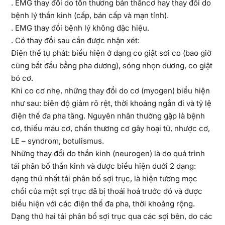
. EMG thay đổi do tổn thương bản thâncơ hay thay đổi do
bệnh lý thần kinh (cấp, bán cấp và mạn tính).
. EMG thay đổi bệnh lý không đặc hiệu.
. Có thay đổi sau cần được nhận xét:
Điện thế tự phát: biểu hiện ở dạng co giật sơi co (bao giờ
cũng bắt đầu bằng pha dương), sóng nhọn dương, co giật
bó cơ.
Khi co cơ nhẹ, những thay đổi do cơ (myogen) biểu hiện
như sau: biên độ giảm rõ rệt, thời khoảng ngắn đi và tỷ lệ
điện thế đa pha tăng. Nguyên nhân thường gặp là bệnh
cơ, thiếu máu cơ, chấn thương cơ gây hoại tử, nhược cơ,
LE – syndrom, botulismus.
Những thay đổi do thần kinh (neurogen) là do quá trình
tái phân bố thần kinh và được biểu hiện dưới 2 dạng:
dạng thứ nhất tái phân bố sợi trục, là hiện tương mọc
chồi của một sợi trục đã bị thoái hoá trước đó và được
biểu hiện với các điện thế đa pha, thời khoảng rộng.
Dạng thứ hai tái phân bố sợi trục qua các sợi bên, do các