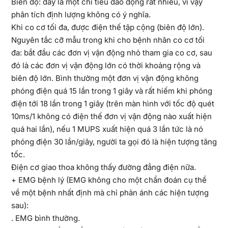
Biên độ: đây là một chỉ tiêu dao động rất nhiều, vì vậy
phân tích định lượng không có ý nghĩa.
Khi co cơ tối đa, được điện thế tập cộng (biên độ lớn).
Nguyên tắc cỡ mẫu trong khi cho bệnh nhân co cơ tối
đa: bắt đầu các đơn vị vận động nhỏ tham gia co cơ, sau
đó là các đơn vị vận động lớn có thời khoảng rộng và
biên độ lớn. Bình thường một đơn vị vận động không
phóng điện quá 15 lần trong 1 giây và rất hiếm khi phóng
điện tới 18 lần trong 1 giây (trên màn hình với tốc độ quét
10ms/1 không có điện thế đơn vị vận động nào xuất hiện
quá hai lần), nếu 1 MUPS xuất hiện quá 3 lần tức là nó
phóng điện 30 lần/giây, người ta gọi đó là hiện tượng tăng
tốc.
Điện cơ giao thoa không thấy đường đẳng điện nữa.
+ EMG bệnh lý (EMG không cho một chẩn đoán cụ thể
về một bệnh nhất định mà chỉ phản ánh các hiện tượng
sau):
. EMG bình thường.