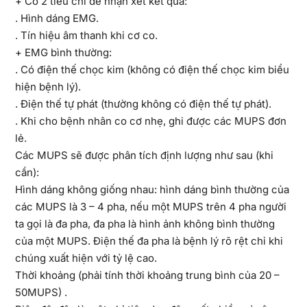
+ Có 2 tiêu chí để nhận xét kết quả:
. Hình dáng EMG.
. Tín hiệu âm thanh khi cơ co.
+ EMG bình thường:
. Có điện thế chọc kim (không có điện thế chọc kim biểu
hiện bệnh lý).
. Điện thế tự phát (thường không có điện thế tự phát).
. Khi cho bệnh nhân co cơ nhẹ, ghi được các MUPS đơn
lẻ.
Các MUPS sẽ được phân tích định lượng như sau (khi
cần):
Hình dáng không giống nhau: hình dáng bình thường của
các MUPS là 3 – 4 pha, nếu một MUPS trên 4 pha người
ta gọi là đa pha, đa pha là hình ảnh không bình thường
của một MUPS. Điện thế đa pha là bệnh lý rõ rệt chỉ khi
chúng xuất hiện với tỷ lệ cao.
Thời khoảng (phải tính thời khoảng trung bình của 20 –
50MUPS) .