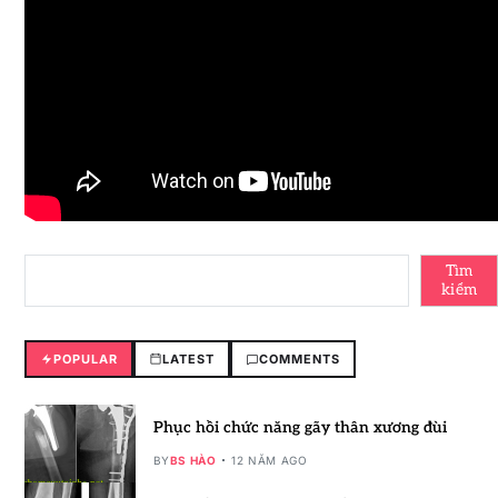
Tìm
kiếm
POPULAR
LATEST
COMMENTS
Phục hồi chức năng gãy thân xương đùi
BY
BS HÀO
12 NĂM AGO