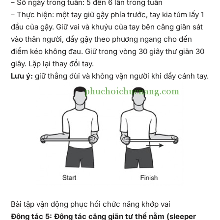
– Số ngày trong tuần: 5 đến 6 lần trong tuần
– Thực hiện: một tay giữ gậy phía trước, tay kia túm lấy 1
đầu của gậy. Giữ vai và khuỷu của tay bên căng giãn sát
vào thân người, đẩy gậy theo phương ngang cho đến
điểm kéo không đau. Giữ trong vòng 30 giây thư giãn 30
giây. Lặp lại thay đổi tay.
Lưu ý:
giữ thẳng đùi và không vặn người khi đẩy cánh tay.
Bài tập vận động phục hồi chức năng khớp vai
Động tác 5: Động tác căng giãn tư thế nằm (sleeper