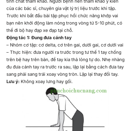
tính chất tham khảo. Người bệnh nên tham khảo ý kiến
của các bác sĩ, chuyên gia vật lý trị liệu trước khi tập.
Trước khi bắt đầu bài tập phục hồi chức năng khớp vai
bạn nên khởi động làm nóng trong vòng từ 5-10 phút, có
thể đi bộ hay đạp xe đạp tại chỗ.
Động tác 1: Đung đưa cánh tay
– Nhóm cơ tập: cơ delta, cơ trên gai, dưới gai, cơ dưới vai
– Thực hiện: đưa người ra trước trong tư thế 1 tay chống
trên bệ hay trên bàn, để tay kia thả lỏng tự do. Nhẹ nhàng
đu đưa cánh tay ra trước ra sau, lặp lại bằng cách đưa tay
sang phải sang trái xoay vòng tròn. Lặp lại thay đổi tay.
Lưu ý:
Không xoay lưng hay gối.