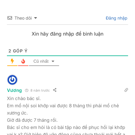
Theo dõi
Đăng nhập
Xin hãy đăng nhập để bình luận
2
GÓP Ý
Cũ nhất
Vương
8 năm trước
Xin chào bác sĩ.
Em mổ nội soi khớp vai được 8 tháng thì phải mổ chẻ
xương ức.
Giờ đã được 7 tháng rồi.
Bác sĩ cho em hỏi là có bài tập nào để phục hồi lại khớp
vai k ạ? Giờ biên độ vận động cũng chưa thoải mái hết ạ.