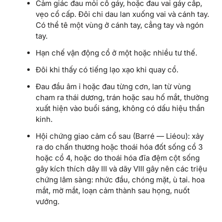
Cảm giác đau mỏi cổ gáy, hoặc đau vai gáy cấp,
vẹo cổ cấp. Đôi chi dau lan xuống vai và cánh tay.
Có thể tê một vùng ở cánh tay, cẳng tay và ngón
tay.
Hạn chế vận động cổ ở một hoặc nhiều tư thế.
Đôi khi thấy có tiếng lạo xạo khi quay cổ.
Đau đầu âm ỉ hoặc đau từng cơn, lan từ vùng
cham ra thái dương, trán hoặc sau hố mắt, thường
xuất hiện vào buổi sáng, không có dấu hiệu thần
kinh.
Hội chứng giao cảm cổ sau (Barré — Liéou): xảy
ra do chấn thương hoặc thoái hóa đốt sống cổ 3
hoặc cổ 4, hoặc do thoái hóa đĩa đệm cột sống
gây kích thích dây III và dãy VIII gây nên các triệu
chứng lâm sàng: nhức đầu, chóng mặt, ù tai. hoa
mắt, mờ mắt, loạn cảm thành sau họng, nuốt
vướng.