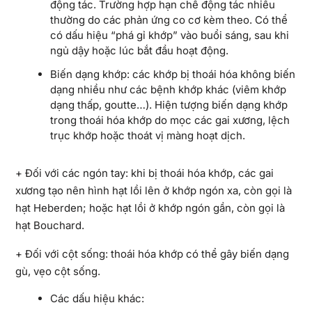
động tác. Trường hợp hạn chế động tác nhiều
thường do các phản ứng co cơ kèm theo. Có thể
có dấu hiệu “phá gỉ khớp” vào buổi sáng, sau khi
ngủ dậy hoặc lúc bắt đầu hoạt động.
Biến dạng khớp: các khớp bị thoái hóa không biến
dạng nhiều như các bệnh khớp khác (viêm khớp
dạng thấp, goutte…). Hiện tượng biến dạng khớp
trong thoái hóa khớp do mọc các gai xương, lệch
trục khớp hoặc thoát vị màng hoạt dịch.
+ Đối với các ngón tay: khi bị thoái hóa khớp, các gai
xương tạo nên hình hạt lồi lên ở khớp ngón xa, còn gọi là
hạt Heberden; hoặc hạt lồi ở khớp ngón gần, còn gọi là
hạt Bouchard.
+ Đối với cột sống: thoái hóa khớp có thể gây biến dạng
gù, vẹo cột sống.
Các dấu hiệu khác: