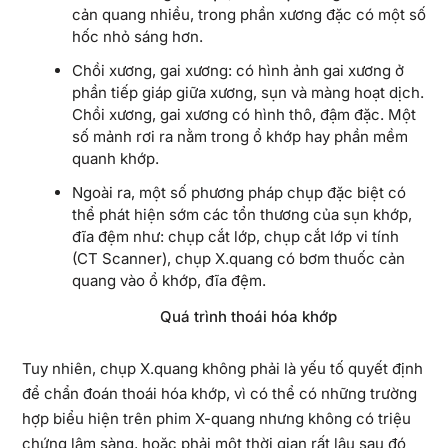
cản quang nhiều, trong phần xương đặc có một số
hốc nhỏ sáng hơn.
Chồi xương, gai xương: có hình ảnh gai xương ở
phần tiếp giáp giữa xương, sụn và màng hoạt dịch.
Chồi xương, gai xương có hình thô, đậm đặc. Một
số mảnh rơi ra nằm trong ổ khớp hay phần mềm
quanh khớp.
Ngoài ra, một số phương pháp chụp đặc biệt có
thể phát hiện sớm các tổn thương của sụn khớp,
đĩa đệm như: chụp cắt lớp, chụp cắt lớp vi tính
(CT Scanner), chụp X.quang có bơm thuốc cản
quang vào ổ khớp, đĩa đệm.
Quá trình thoái hóa khớp
Tuy nhiên, chụp X.quang không phải là yếu tố quyết định
để chẩn đoán thoái hóa khớp, vì có thể có những trường
hợp biểu hiện trên phim X-quang nhưng không có triệu
chứng lâm sàng, hoặc phải một thời gian rất lâu sau đó