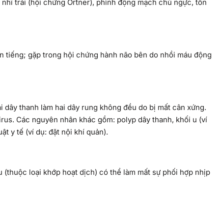
nhĩ trái (hội chứng Ortner), phình động mạch chủ ngực, tổn
n tiếng; gặp trong hội chứng hành não bên do nhồi máu động
 dây thanh làm hai dây rung không đều do bị mất cân xứng.
rus. Các nguyên nhân khác gồm: polyp dây thanh, khối u (ví
t y tế (ví dụ: đặt nội khí quản).
(thuộc loại khớp hoạt dịch) có thể làm mất sự phối hợp nhịp