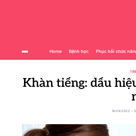
Home
Bệnh học
Phục hồi chức năn
TR
Khàn tiếng: dấu hiệ
18/04/2022
5