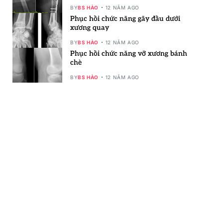
BY
BS HÀO
12 NĂM AGO
Phục hồi chức năng gãy đầu dưới
xương quay
BY
BS HÀO
12 NĂM AGO
Phục hồi chức năng vỡ xương bánh
chè
BY
BS HÀO
12 NĂM AGO