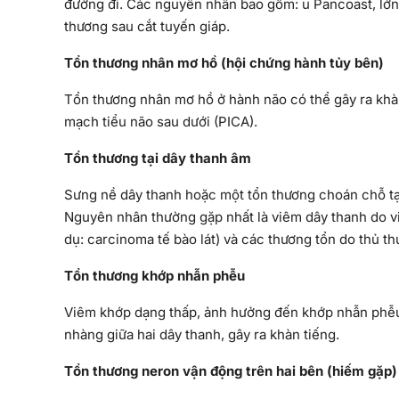
đường đi. Các nguyên nhân bao gồm: u Pancoast, lớn 
thương sau cắt tuyến giáp.
Tổn thương nhân mơ hồ (hội chứng hành tủy bên)
Tổn thương nhân mơ hồ ở hành não có thể gây ra khà
mạch tiểu não sau dưới (PICA).
Tổn thương tại dây thanh âm
Sưng nề dây thanh hoặc một tổn thương choán chỗ tại
Nguyên nhân thường gặp nhất là viêm dây thanh do vi
dụ: carcinoma tế bào lát) và các thương tổn do thủ thuậ
Tổn thương khớp nhẫn phễu
Viêm khớp dạng thấp, ảnh hưởng đến khớp nhẫn phễu 
nhàng giữa hai dây thanh, gây ra khàn tiếng.
Tổn thương neron vận động trên hai bên (hiếm gặp)