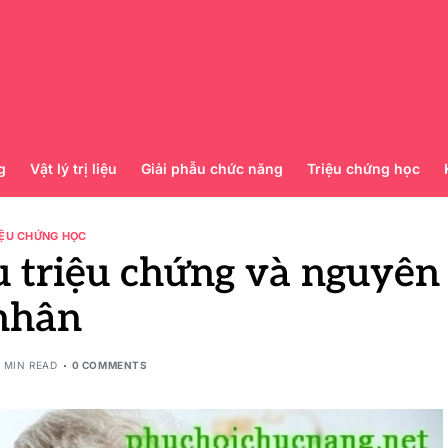
g
Vật lý trị liệu
Giải phẫu chức năng
Triệu chứng học
IỆU CHỨNG HỌC
u triệu chứng và nguyên
nhân
 MIN READ
0 COMMENTS