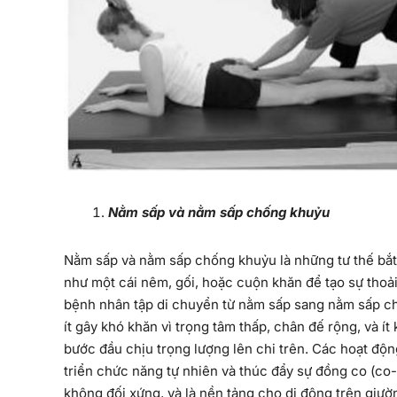
Nằm sấp và nằm sấp chống khuỷu
Nằm sấp và nằm sấp chống khuỷu là những tư thế bắt 
như một cái nêm, gối, hoặc cuộn khăn để tạo sự tho
bệnh nhân tập di chuyển từ nằm sấp sang nằm sấp c
ít gây khó khăn vì trọng tâm thấp, chân đế rộng, và ít
bước đầu chịu trọng lượng lên chi trên. Các hoạt động
triển chức năng tự nhiên và thúc đẩy sự đồng co (co-c
không đối xứng, và là nền tảng cho di động trên giườ