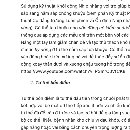
Sử dụng kỹ thuật Khởi động Nhịp nhàng với trợ giú
sấp sang nằm sấp chống khuỷu (xem phần Kỹ thuật PN
thuật Co đẳng trường Luân phiên và Ổn định Nhịp nhàn
vững
). Có thể tạo thuận cho
vận động có kiểm soát
b
thông qua áp dụng các mẫu chi trên một bên với các
Nâng một tay làm giảm chân đế và tạo thử thách khó 
ở mức
kỹ năng
ở tư thế nằm sấp tựa khuỷu. Có thể tr
vận động hoặc trên xương bả vai để thúc đẩy sự ổn đ
động xoay thân dưới và xương chậu tương hỗ trong ti
https://www.youtube.com/watch?v=PSmrC3VfCK8
Tư thế bốn điểm
Tư thế bốn điểm là tư thế đầu tiên trong chuỗi phát 
kết hợp với bề mặt cơ thể tiếp xúc ít hơn và nhiều kh
tư thế đã đề cập ở trước và tạo cơ hội để gia tăng s
bộ cơ thể. (Nếu bệnh nhân khó chịu vì đau khớp, có 
gấp háng hoặc vai bằng cách chuyển trọng lượng ra t