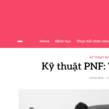
Home
Bệnh học
Phục hồi chức năn
KỸ THUẬT PH
Kỹ thuật PNF: 
14/05/2016
1