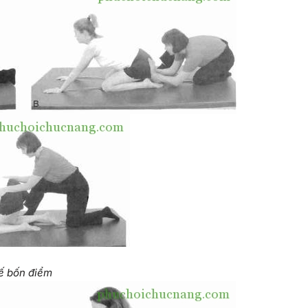
hế bốn điểm