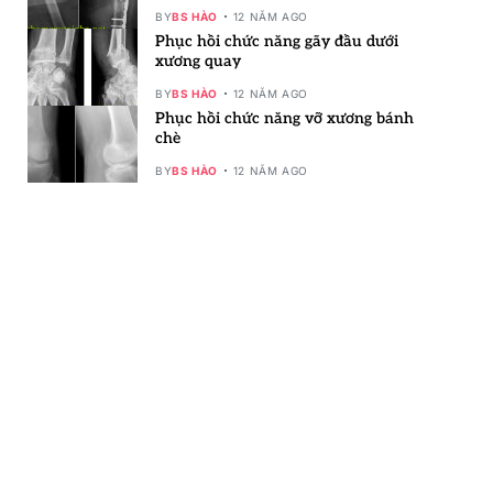
BY
BS HÀO
12 NĂM AGO
Phục hồi chức năng gãy đầu dưới
xương quay
BY
BS HÀO
12 NĂM AGO
Phục hồi chức năng vỡ xương bánh
chè
BY
BS HÀO
12 NĂM AGO