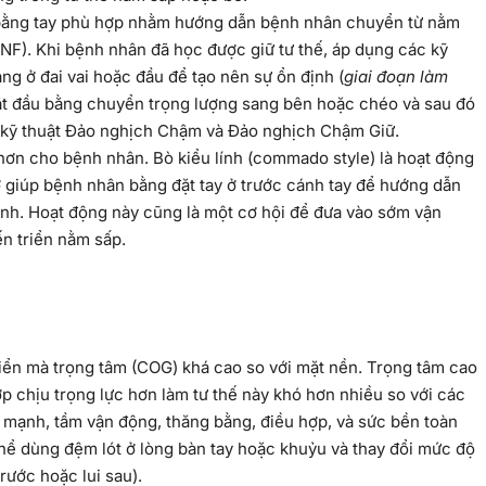
p bằng tay phù hợp nhằm hướng dẫn bệnh nhân chuyển từ nằm
F). Khi bệnh nhân đã học được giữ tư thế, áp dụng các kỹ
g ở đai vai hoặc đầu để tạo nên sự ổn định (
giai đoạn làm
ắt đầu bằng chuyển trọng lượng sang bên hoặc chéo và sau đó
 kỹ thuật Đảo nghịch Chậm và Đảo nghịch Chậm Giữ.
hơn cho bệnh nhân. Bò kiểu lính (commado style) là hoạt động
ợ giúp bệnh nhân bằng đặt tay ở trước cánh tay để hướng dẫn
ịnh. Hoạt động này cũng là một cơ hội để đưa vào sớm vận
ến triển nằm sấp.
triển mà trọng tâm (COG) khá cao so với mặt nền. Trọng tâm cao
ớp chịu trọng lực hơn làm tư thế này khó hơn nhiều so với các
ức mạnh, tầm vận động, thăng bằng, điều hợp, và sức bền toàn
thể dùng đệm lót ở lòng bàn tay hoặc khuỷu và thay đổi mức độ
rước hoặc lui sau).