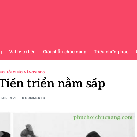
g
Vật lý trị liệu
Giải phẫu chức năng
Triệu chứng học
ỤC HỒI CHỨC NĂNG
VIDEO
Tiến triển nằm sấp
1 MIN READ
0 COMMENTS