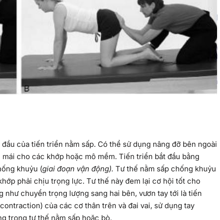
đầu của tiến triển nằm sấp. Có thể sử dụng nâng đỡ bên ngoài
ải mái cho các khớp hoặc mô mềm. Tiến triển bắt đầu bằng
hống khuỷu (
giai đoạn vận động).
Tư thế nằm sấp chống khuỷu
 khớp phải chịu trọng lực.
Tư thế này đem lại cơ hội tốt cho
 như chuyển trọng lượng sang hai bên, vươn tay tới là tiến
ontraction) của các cơ thân trên và đai vai, sử dụng tay
ng trong tư thế nằm sấp hoặc bò.