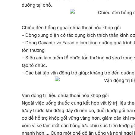
dưỡng tại chỗ.
Chiếu đèn hồng ngoại chữa thoái hóa khớp gối
– Dòng xung điện có tắc dụng kích thích thần kinh c
– Dòng Gavanic và Faradic làm tăng cường quà trình 
tổn thương
– Siêu âm làm mềm tổ chức tốn thương xơ sẹo trong s
tạo tổ chức.
– Các bài tập vận động trợ giúp: kháng trở đến cưỡn
Vận động trị liệu chữa thoái hóa khớp gối
Ngoài việc uống thuốc cùng kết hợp vật lý trị liệu t
lưu ý trước khi đứng dậy đi nên co, duỗi khớp gối hai
cơ để hỗ trợ khớp gối vững vàng hơn, giảm cân khi mớ
xổm vì sẽ làm mất cân bằng lực chịu sức trên khớp gố
nhanh hơn,… Cùng một chế độ ăn uống và nghỉ ngơi hợp