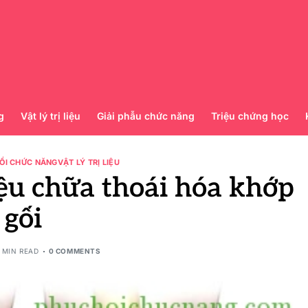
g
Vật lý trị liệu
Giải phẫu chức năng
Triệu chứng học
ỒI CHỨC NĂNG
VẬT LÝ TRỊ LIỆU
liệu chữa thoái hóa khớp
gối
 MIN READ
0 COMMENTS