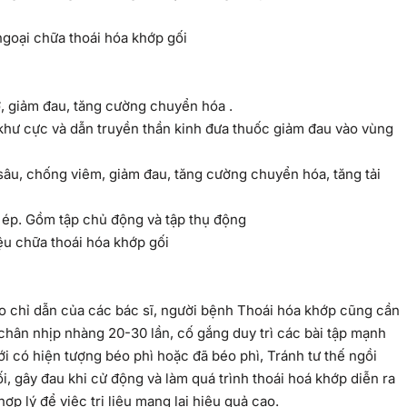
ơ, giảm đau, tăng cường chuyển hóa .
khư cực và dẫn truyền thần kinh đưa thuốc giảm đau vào vùng
âu, chống viêm, giảm đau, tăng cường chuyển hóa, tăng tải
g ép. Gồm tập chủ động và tập thụ động
heo chỉ dẫn của các bác sĩ, người bệnh Thoái hóa khớp cũng cần
 chân nhịp nhàng 20-30 lần, cố gắng duy trì các bài tập mạnh
i có hiện tượng béo phì hoặc đã béo phì, Tránh tư thế ngồi
i, gây đau khi cử động và làm quá trình thoái hoá khớp diễn ra
 lý để việc trị liệu mang lại hiệu quả cao.