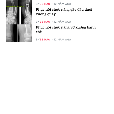
BY
BS HÀO
12 NĂM AGO
Phục hồi chức năng gãy đầu dưới
xương quay
BY
BS HÀO
12 NĂM AGO
Phục hồi chức năng vỡ xương bánh
chè
BY
BS HÀO
12 NĂM AGO