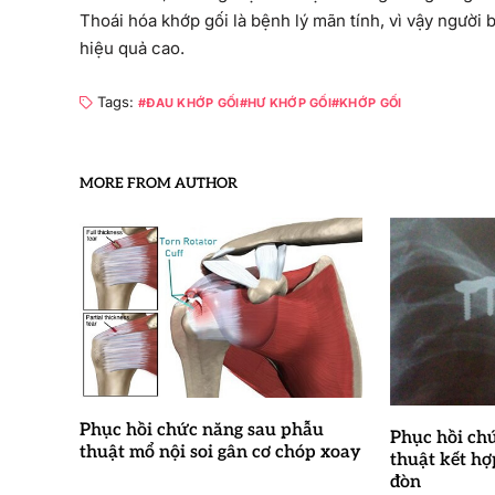
Thoái hóa khớp gối là bệnh lý mãn tính, vì vậy người bệ
hiệu quả cao.
Tags:
ĐAU KHỚP GỐI
HƯ KHỚP GỐI
KHỚP GỐI
MORE FROM AUTHOR
Phục hồi chức năng sau phẫu
Phục hồi ch
thuật mổ nội soi gân cơ chóp xoay
thuật kết h
đòn