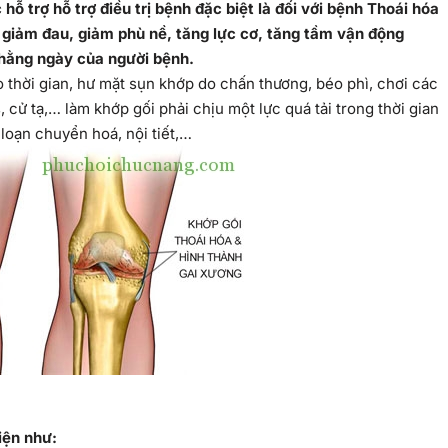
c hỗ trợ hỗ trợ điều trị bệnh đặc biệt là đối với bệnh Thoái hóa
iúp giảm đau, giảm phù nề, tăng lực cơ, tăng tầm vận động
 hằng ngày của người bệnh.
o thời gian, hư mặt sụn khớp do chấn thương, béo phì, chơi các
cử tạ,… làm khớp gối phải chịu một lực quá tải trong thời gian
 loạn chuyển hoá, nội tiết,…
iện như: