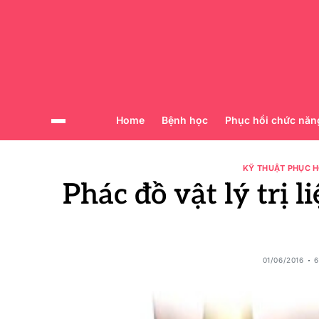
Home
Bệnh học
Phục hồi chức năn
KỸ THUẬT PHỤC H
Phác đồ vật lý trị 
01/06/2016
6