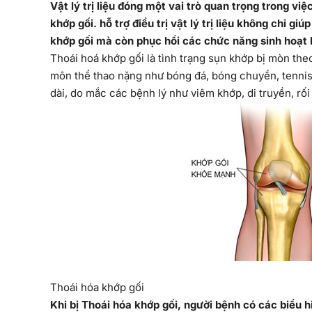
Vật lý trị liệu đóng một vai trò quan trọng trong việ
khớp gối. hỗ trợ điều trị vật lý trị liệu không chỉ g
khớp gối mà còn phục hồi các chức năng sinh hoạt
Thoái hoá khớp gối là tình trạng sụn khớp bị mòn the
môn thể thao nặng như bóng đá, bóng chuyền, tennis, 
dài, do mắc các bệnh lý như viêm khớp, di truyền, rối
Thoái hóa khớp gối
Khi bị Thoái hóa khớp gối, người bệnh có các biểu h