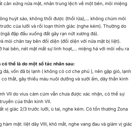
mất cân xứng nửa mặt, nhân trung lệch về một bên, môi miệng
ông huýt sáo, không thổi được (thổi lửa),… không chúm môi
 trước của lưỡi và rối loạn thính giác (nghe kém). Thường do
(ngã đập đầu xuống đất gây rạn nứt xương đá).
 mỏi chân tay bên đối diện (đối diện với nửa mặt bị liệt).
 hai bên, nét mặt mất sự linh hoạt,… miệng há với môi vểu ra
n có thể là do một số tác nhân sau:
 đá, vốn đã bị lạnh ( không có cơ che phủ ), nên gặp gió, lạnh
co thắt, gây thiếu máu nuôi dưỡng và sưởi ấm, dây thần kinh
inh VII do vius cảm cúm vẫn chưa được xác nhận, có thể sự
ruyền của thần kinh VII.
ất vị giác 2/3 trước lưỡi, ù tai, nghe kém. Có tổn thương Zona
 hàm mặt: liệt dây VIII, khô mắt, nghe vang đau và giảm vị giác