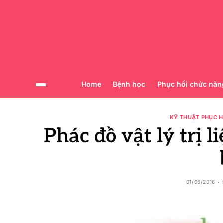
Home
Bệnh học
Phục hồi chức năn
KỸ THUẬT PHỤC H
Phác đồ vật lý trị li
01/06/2016