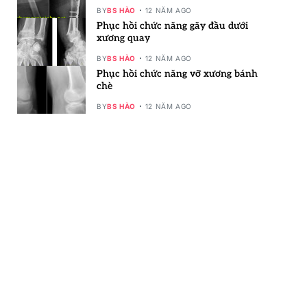
BY
BS HÀO
12 NĂM AGO
Phục hồi chức năng gãy đầu dưới
xương quay
BY
BS HÀO
12 NĂM AGO
Phục hồi chức năng vỡ xương bánh
chè
BY
BS HÀO
12 NĂM AGO