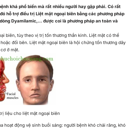
à bệnh khá phổ biến mà rất nhiều người hay gặp phải. Có rất
 đó hỗ trợ điều trị Liệt mặt ngoại biên bằng các phương pháp
ng dòng Dyamilamic,… được coi là phương pháp an toàn và
oại biên, tùy theo vị trị tốn thương thần kinh. Liệt mặt có thể
hoặc đối bên. Liệt mặt ngoại biên là hội chứng tốn thương dây
 cơ ở mặt.
rị liệu cho liệt mặt ngoại biên
ua hoạt động vệ sinh buổi sáng: người bệnh khó chải răng, khó