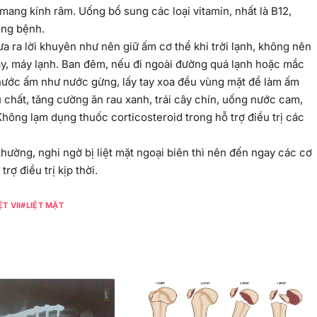
à mang kính râm. Uống bổ sung các loại vitamin, nhất là B12,
òng bệnh.
 ra lời khuyên như nên giữ ấm cơ thể khi trời lạnh, không nên
áy, máy lạnh. Ban đêm, nếu đi ngoài đường quá lạnh hoặc mắc
t nước ấm như nước gừng, lấy tay xoa đều vùng mặt để làm ấm
chất, tăng cường ăn rau xanh, trái cây chín, uống nước cam,
ông lạm dụng thuốc corticosteroid trong hỗ trợ điều trị các
hường, nghi ngờ bị liệt mặt ngoại biên thì nên đến ngay các cơ
ợ điều trị kịp thời.
T VII
LIỆT MẶT