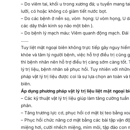
– Do viêm tai, khối u trong xương đá; u tuyến mang tai
lưỡi, có hoặc không có giảm tiết nước bọt.
– Do các bệnh ở nền sọ, vòm họng: U vòm họng, U dây 
các dây thần kinh sọ não một bên ).
– Do bệnh lý mạch máu: Viêm quanh động mạch. Đái th
……
Tuy liệt mặt ngoại biên không trực tiếp gây nguy hi
khỏe và tâm lý người bệnh, việc hỗ trợ điều trị cũng g
thì bệnh nhân nên hỗ trợ điều trị càng sớm càng tốt. 
lý trị liệu, bệnh nhân sẽ phục hồi. Tuy nhiên với nhữ
pháp vật lý trị liệu được coi là sự lựa chọn an toàn và
biên.
Áp dụng phương pháp vật lý trị liệu liệt mặt ngoại b
– Các kỹ thuật vật lý trị liệu giúp làm tăng cường t
phân.
– Tăng trương lực cơ, phục hồi cơ mặt bị teo bằng xo
– Phục hồi chức năng cơ mặt bằng các bài tập vận độ
miệng hơi, cười nhếch miệng, mỉm môi, tập đảo con mắt