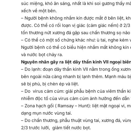
súc miệng, khó ăn sáng, nhất là khi soi gương thấy 
xếch về một bên.
– Người bệnh không nhắm kín được mắt ở bên liệt, kh
được. Có thể có rối loạn vị giác (cảm giác nếm) ở 2/3
tổn thương nứt xương đá gặp sau chấn thương sọ não 
– Có thể có một số chứng khác như: ù tai, nghe kém và
Người bệnh có thể có biểu hiện nhắm mắt không kín ở
và nước bọt chảy ra.
Nguyên nhân gây ra liệt dây thần kinh VII ngoại biê
– Do lạnh: đoạn dây thần kinh VII nằm trong ống xương
bên ngoài nữa càng nhanh bị lạnh thêm. Mạnh máu bị 
sẽ bị phù, bị chèn ép và liệt.
– Do virus cảm cúm: giải phẫu bệnh của viêm thần k
nhiễm độc tố của virus cảm cúm ảnh hưởng đến dẫn t
– Zona hạch gối ( Ramsay – Hunt): liệt mặt ngoại vi, m
dạng mụn nước vùng tai.
– Do chấn thương, phẫu thuật vùng tai, xương đá, vùng
2/3 trước lưỡi, giảm tiết nước bọt.