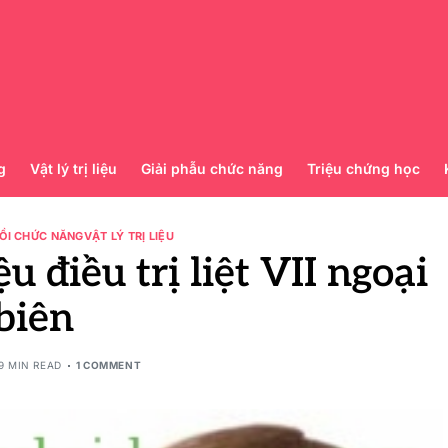
g
Vật lý trị liệu
Giải phẫu chức năng
Triệu chứng học
ỒI CHỨC NĂNG
VẬT LÝ TRỊ LIỆU
ệu điều trị liệt VII ngoại
biên
9 MIN READ
1 COMMENT