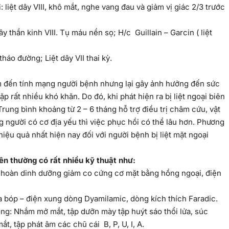
: liệt dây VIII, khô mắt, nghe vang đau và giảm vị giác 2/3 trước
thần kinh VIII. Tụ máu nền sọ; H/c Guillain – Garcin ( liệt
áo đường; Liệt dây VII thai kỳ.
ểm đến tính mạng người bệnh nhưng lại gây ảnh hưởng đến sức
ặp rất nhiều khó khăn. Do đó, khi phát hiện ra bị liệt ngoại biên
Trung bình khoảng từ 2 – 6 tháng hỗ trợ điều trị châm cứu, vật
ng người có cơ địa yếu thì việc phục hồi có thể lâu hơn. Phương
 hiệu quả nhất hiện nay đối với người bệnh bị liệt mặt ngoại
iên thường có rất nhiều kỹ thuật như:
uần hoàn dinh dưỡng giảm co cứng cơ mặt bằng hồng ngoại, điện
a bóp – điện xung dòng Dyamilamic, dòng kích thích Faradic.
ng: Nhắm mở mắt, tập dưỡn mày tập huýt sáo thổi lửa, súc
, tập phát âm các chũ cái B, P, U, I, A.