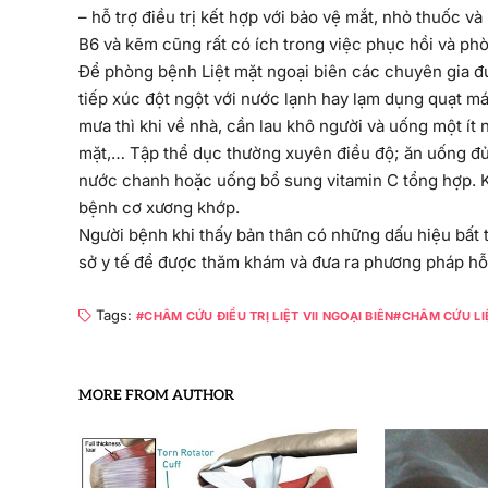
– hỗ trợ điều trị kết hợp với bảo vệ mắt, nhỏ thuốc v
B6 và kẽm cũng rất có ích trong việc phục hồi và ph
Để phòng bệnh Liệt mặt ngoại biên các chuyên gia đưa
tiếp xúc đột ngột với nước lạnh hay lạm dụng quạt m
mưa thì khi về nhà, cần lau khô người và uống một í
mặt,… Tập thể dục thường xuyên điều độ; ăn uống đủ 
nước chanh hoặc uống bổ sung vitamin C tổng hợp. Kh
bệnh cơ xương khớp.
Người bệnh khi thấy bản thân có những dấu hiệu bất t
sở y tế để được thăm khám và đưa ra phương pháp hỗ tr
Tags:
CHÂM CỨU ĐIỀU TRỊ LIỆT VII NGOẠI BIÊN
CHÂM CỨU LIỆ
MORE FROM AUTHOR